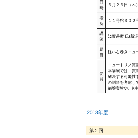
日
６月２６日（木
時
場
１１号館３０２
所
講
淺賀岳彦 氏(新潟
師
題
軽い右巻きニュ
目
ニュートリノ質
本講演では、質
要
解決する可能性
旨
の制限を考慮し
崩壊実験や、K
2013年度
第２回