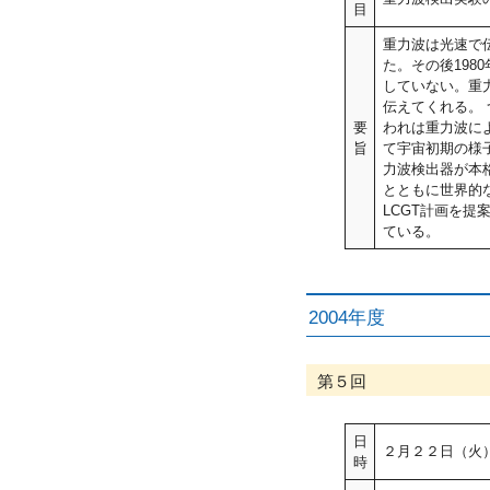
目
重力波は光速で伝
た。その後19
していない。重
伝えてくれる。
要
われは重力波に
旨
て宇宙初期の様子
力波検出器が本格
とともに世界的
LCGT計画を提
ている。
2004年度
第５回
日
２月２２日（火
時