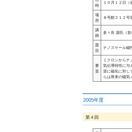
１０月１２日（
時
場
８号館２１２号室
所
講
多々良 源氏（首
師
題
ナノスケール磁
目
ミクロンからナ
要
気伝導特性に与え
旨
逆に磁化に対し
らは将来の磁気
2005年度
第４回