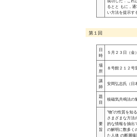
成功した．これ
るとと もに，
い方法を提示す
第１回
日
５月２３日（金
時
場
８号館２１２号室
所
講
安岡弘志氏（日
師
題
核磁気共鳴法の魅
目
“物”の性質を
さまざまな方法
要
的な情報を抽出
旨
の解明に数多く
た人体 の断層