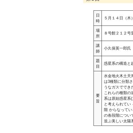
日
５月１４日（木
時
場
８号館２１２号室
所
講
小久保英一郎氏
師
題
惑星系の構造と
目
水金地火木土天
は3種類に分類
うなガスでできた
これらの種類の
要
系は原始惑星系(
旨
と考えられてい
階 からなって
の各段階につい
並ぶ美しい太陽