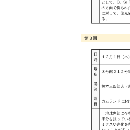
として、Cu K
の方面で得られた最
に対して、偏光
る。
第３回
日
１２月１日（木
時
場
８号館２１２号室
所
講
榎本三四郎氏（
師
題
カムランドにお
目
地球内部に存在
半分を担ってい
ミクスや進化を
ない ことが多い