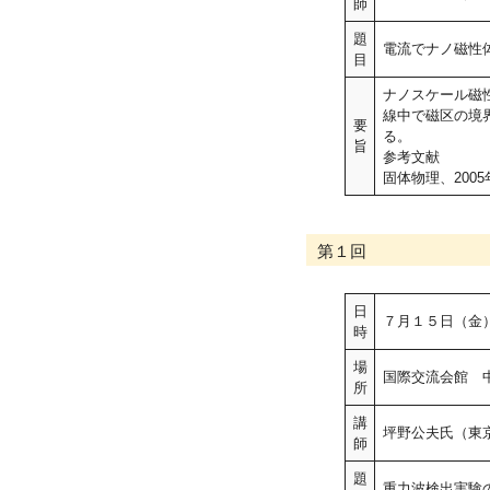
師
題
電流でナノ磁性
目
ナノスケール磁
線中で磁区の境
要
る。
旨
参考文献
固体物理、2005年
第１回
日
７月１５日（金
時
場
国際交流会館 
所
講
坪野公夫氏（東
師
題
重力波検出実験