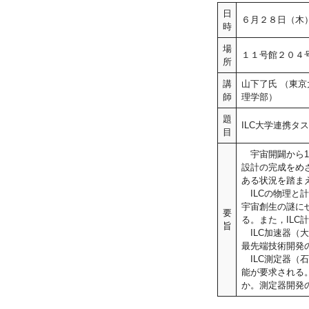
日
６月２８日（木
時
場
１１号館２０４
所
講
山下了氏 （東京
師
理学部）
題
ILC大学連携タ
目
宇宙開闢から1兆
設計の完成をめ
ある状況を踏ま
ILCの物理と
宇宙創生の謎にせ
要
る。また，IL
旨
ILC加速器（大
最先端技術開発
ILC測定器（石
能が要求される
か。測定器開発