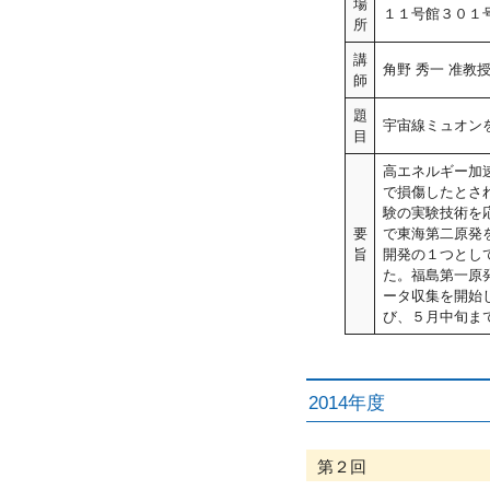
場
１１号館３０１
所
講
角野 秀一 准教授
師
題
宇宙線ミュオン
目
高エネルギー加
で損傷したとさ
験の実験技術を応
要
で東海第二原発を
旨
開発の１つとし
た。福島第一原発
ータ収集を開始
び、５月中旬ま
2014年度
第２回