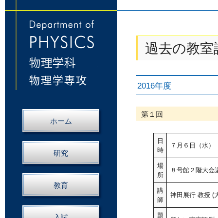
過去の教室
2016年度
第１回
ホーム
日
７月６日（水）
時
研究
場
８号館２階大会
所
教育
講
神田展行 教授 
師
題
入試