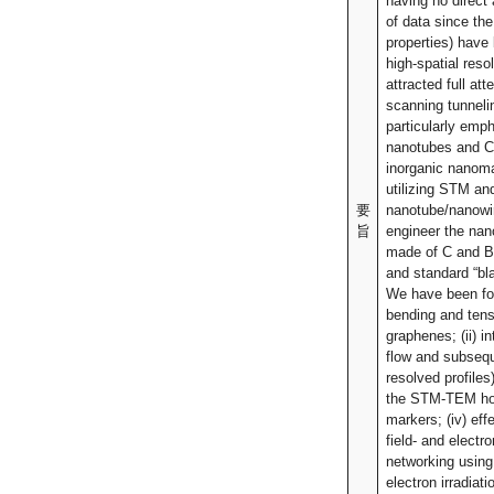
having no direct 
of data since the 
properties) have
high-spatial res
attracted full at
scanning tunneli
particularly emph
nanotubes and C 
inorganic nanom
utilizing STM and
要
nanotube/nanowir
旨
engineer the nan
made of C and BN
and standard “bla
We have been focu
bending and tens
graphenes; (ii) 
flow and subseque
resolved profiles
the STM-TEM hold
markers; (iv) eff
field- and elect
networking using 
electron irradia