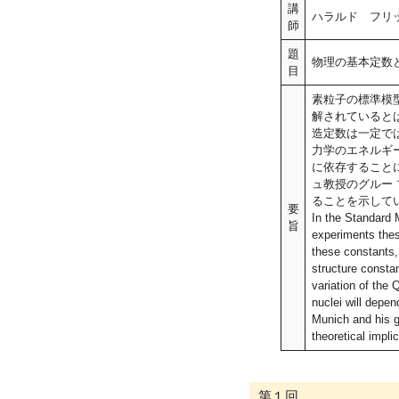
講
ハラルド フリ
師
題
物理の基本定数
目
素粒子の標準模
解されていると
造定数は一定で
力学のエネルギ
に依存すること
ュ教授のグルー
ることを示して
要
In the Standard 
旨
experiments thes
these constants,
structure constan
variation of the
nuclei will depe
Munich and his gr
theoretical impli
第１回