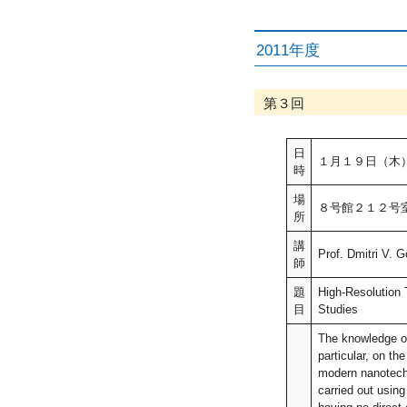
2011年度
第３回
日
１月１９日（木
時
場
８号館２１２号
所
講
Prof. Dmitr
師
題
High-Resolution 
目
Studies
The knowledge of
particular, on the
modern nanotech
carried out usin