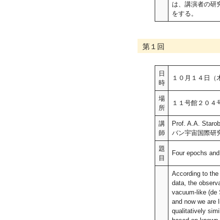
は、講演者の研
をする。
第１回
日
１０月１４日（
時
場
１１号館２０４
所
講
Prof. A.A. St
師
バン宇宙国際研究
題
Four epochs and
目
According to the
data, the observa
vacuum-like (de S
and now we are l
qualitatively sim