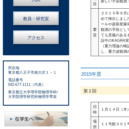
新しい宇宙観測：
目
２０１５年９月
教員・研究室
めて検出しまし
ールや超新星爆
要
観測の手段とし
旨
ても意義のある
アクセス
設中のKAGR
（重力理論の検
し、重力波観測
所在地
東京都八王子市南大沢１－１
2015年度
電話番号
042-677-1111（代表）
第２回
東京都立大学理学部物理学科/
大学院理学研究科物理学専攻
日
１月１４日（木
時
場
１１号館３０１
所