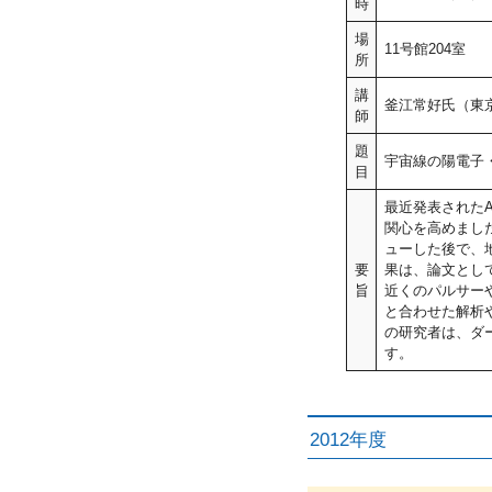
時
場
11号館204室
所
講
釜江常好氏（東
師
題
宇宙線の陽電子
目
最近発表された
関心を高めまし
ューした後で、
要
果は、論文として
旨
近くのパルサーや
と合わせた解析
の研究者は、ダ
す。
2012年度