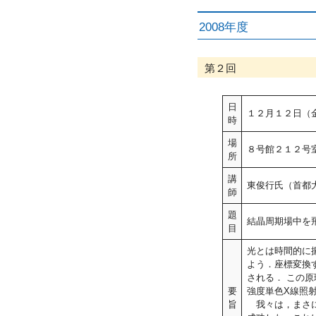
2008年度
第２回
日
１２月１２日（
時
場
８号館２１２号室
所
講
東俊行氏（首都
師
題
結晶周期場中を
目
光とは時間的に
よう．座標変換
される． この
要
強度単色X線照
旨
我々は，まさに