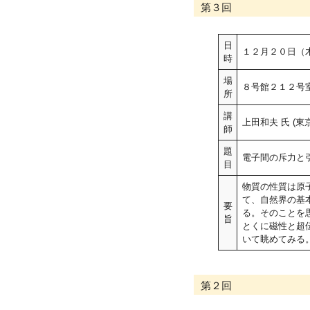
第３回
日
１２月２０日（
時
場
８号館２１２号
所
講
上田和夫 氏 (
師
題
電子間の斥力と
目
物質の性質は原
て、自然界の基
要
る。そのことを
旨
とくに磁性と超
いて眺めてみる
第２回