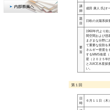
講
成田 康人 氏(
師
題
日欧の太陽系探
目
1960年代よ
間空間および惑
まざまな分野に
て重要な役割を
要
ネルギー密度を
旨
するMMS衛星
星（２０２５年打
とJUICE木
い。
第１回
日
６月１１日（木
時