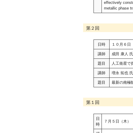
effectively cons
metallic phase t
第２回
日時
１０月６日
講師
成田 康人
題目
人工衛星で
講師
増永 拓也 
題目
最新の南極
第１回
日
７月５日（木）
時