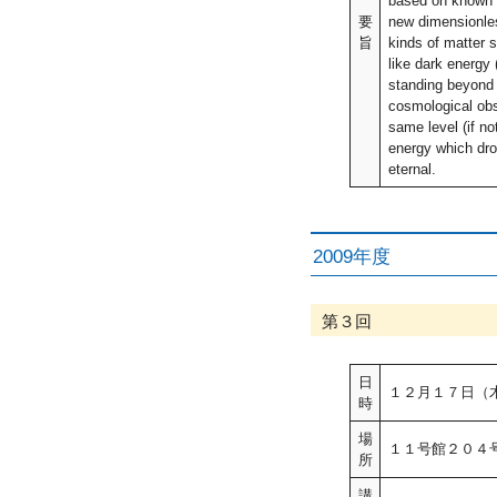
based on known p
要
new dimensionles
旨
kinds of matter s
like dark energy 
standing beyond
cosmological obs
same level (if no
energy which drov
eternal.
2009年度
第３回
日
１２月１７日（
時
場
１１号館２０４
所
講