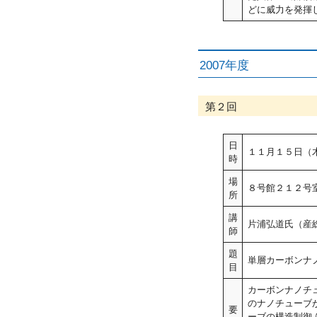
どに威力を発揮し
2007年度
第２回
日
１１月１５日（
時
場
８号館２１２号室
所
講
片浦弘道氏（産
師
題
単層カーボンナ
目
カーボンナノチ
のナノチューブ
要
ーブの構造制御