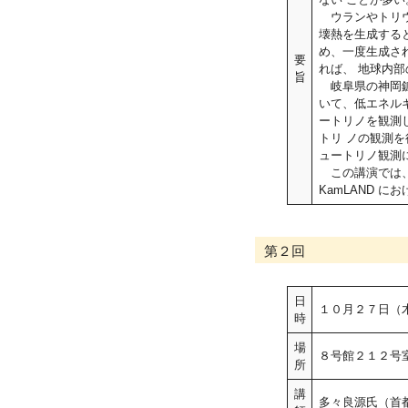
ウランやトリウ
壊熱を生成する
め、一度生成さ
要
れば、 地球内
旨
岐阜県の神岡鉱山
いて、低エネル
ートリノを観測
トリ ノの観測を
ュートリノ観測
この講演では、
KamLAND 
第２回
日
１０月２７日（
時
場
８号館２１２号室
所
講
多々良源氏（首