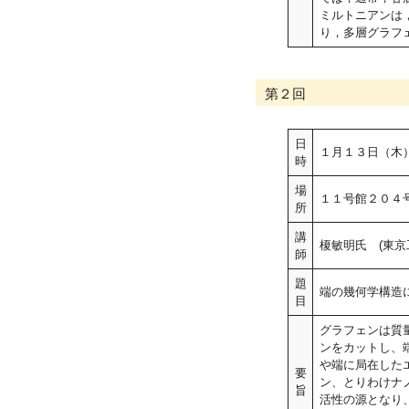
ミルトニアンは
り，多層グラフ
第２回
日
１月１３日（木
時
場
１１号館２０４
所
講
榎敏明氏 (東京
師
題
端の幾何学構造
目
グラフェンは質量
ンをカットし、
や端に局在した
要
ン、とりわけナ
旨
活性の源となり