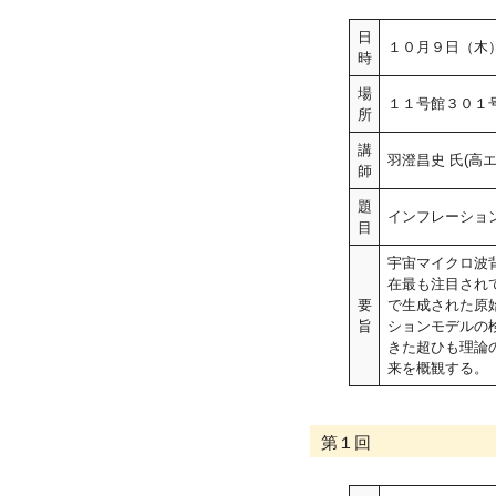
日
１０月９日（木
時
場
１１号館３０１
所
講
羽澄昌史 氏(高
師
題
インフレーショ
目
宇宙マイクロ波
在最も注目され
要
で生成された原
旨
ションモデルの
きた超ひも理論
来を概観する。
第１回