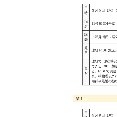
日
２月５日（水）
時
場
11号館 301号室
所
講
上野秀樹氏（理
師
題
理研 RIBF 施
目
理研ではβ崩壊安
できる RIBF
要
る。RIBFで
旨
れ、核物理以外に
備群や最近の核
第１回
日
５月９日（木）