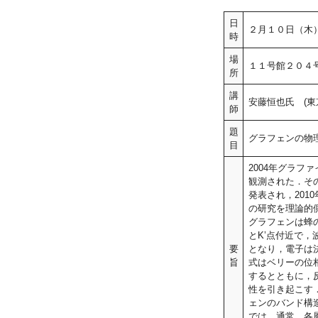
日
２月１０日（木
時
場
１１号館２０４
所
講
安藤恒也氏 (東
師
題
グラフェンの物
目
2004年グラ
観測された．そ
発表され，20
の研究を理論的
グラフェンは蜂
とK’点付近で
要
となり，電子は
旨
式はベリーの位
するとともに，
性を引き起こす
ェンのバンド構
では，通常，各