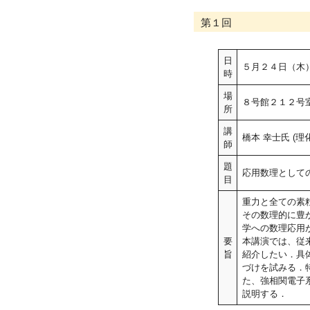
第１回
日
５月２４日（木
時
場
８号館２１２号
所
講
橋本 幸士氏 (理
師
題
応用数理として
目
重力と全ての素
その数理的に豊
学への数理応用
要
本講演では、従
旨
紹介したい．具
づけを試みる．
た、強相関電子
説明する．