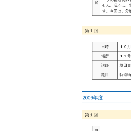
旨
せん。我々は、
す。今回は、分
第１回
日時
１０月
場所
１１号
講師
堀田貴
題目
軌道物
2006年度
第１回
日