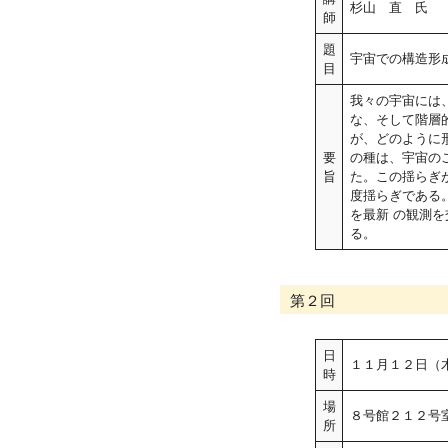
杉山 直 氏 
師
題
宇宙での構造形
目
我々の宇宙には
な、そして階層
が、どのように
要
の種は、宇宙の
旨
た。この揺らぎ
度揺らぎである
を最新 の観測
る。
第２回
日
１１月１２日（
時
場
８号館２１２号室
所