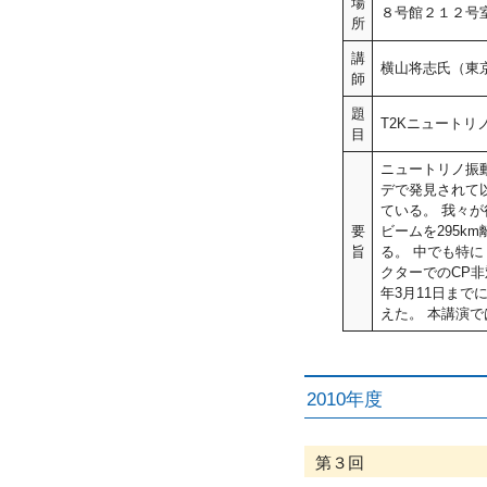
場
８号館２１２号
所
講
横山将志氏（東
師
題
T2Kニュートリ
目
ニュートリノ振
デで発見されて
ている。 我々が
要
ビームを295
旨
る。 中でも特
クターでのCP非
年3月11日ま
えた。 本講演
2010年度
第３回