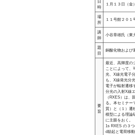
日
１月１３日（金
時
場
１１号館２０１
所
講
小谷章雄氏（東
師
題
銅酸化物および
目
最近、高輝度の
ことによって、
光、X線光電子
も、X線発光分
電子が輻射遷移
分光の入射X線
（RXES）は
る。本セミナー
要
質）と（１）遷
旨
模型による理論
に主眼をおく。（１）に
1s RXES 
d励起と電荷移