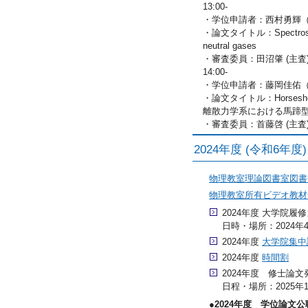
13:00-
・学位申請者：西村勇輝
・論文タイトル：Spectroscopic s
neutral gases
・審査委員：田沼肇 (主
14:00-
・学位申請者：藤岡佳佑
・論文タイトル：Horseshoe dyna
離散力学系における馬蹄型
・審査委員：首藤啓 (主査
2024年度 (令和6年
物理教室理論図書室図書
物理教室所有ビデオ教材
2024年度 大学院履
日時・場所：2024年4
2024年度
大学院集中
2024年度
時間割
2024年度 修士論文
日程・場所：2025年
●2024年度 学位論文