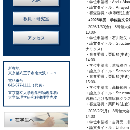
・学位申請者：Abdul Aha
・論文タイトル：Arrayed synthe
・審査委員：柳 和宏(主査
教員・研究室
●2025年度 学位論文
2026/1/30(金) 8号館
13:00-
アクセス
・学位申請者：石川陸矢
・論文タイトル：Structure 
ナミクス)
・審査委員：栗田玲(主査
14:00-
・学位申請者：遠藤雅也
所在地
・論文タイトル：Scraping 
東京都八王子市南大沢１－１
・審査委員：栗田玲(主査
電話番号
15:00-
042-677-1111（代表）
・学位申請者：高橋知未
東京都立大学理学部物理学科/
・論文タイトル：Structural and 
大学院理学研究科物理学専攻
過程における前駆体クラス
・審査委員：栗田玲(主査
2026/2/2(月) 8号館大
14:00-
・学位申請者：吉野元（
・論文タイトル：Uniform hype