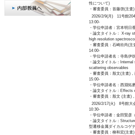
性について)
・審査委員：首藤啓(主査
2026/2/9(月) 11号館2
13:00-
・学位申請者：宮本明日
・論文タイトル： X-ray study of
high resolution spectrosc
・審査委員：石崎欣尚(主査
14:00-
・学位申請者名：寺島伊
・論文タイトル：Internal structu
scattering observables
・審査委員：殷文(主査)，
15:00-
・学位申請者名：西淵拓
・論文タイトル：Effects of Ξ re
・審査委員：殷文 (主査)
2026/2/17(火) 8号館
10:30-
・学位申請者：金田賢彦
・論文タイトル：Structure and p
型遷移金属ダイカルコゲナ
・審査委員：柳和宏(主査)