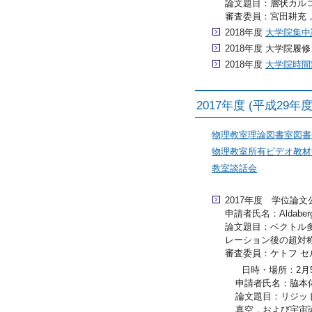
論文題目：層状カル
審査委員：宮田耕充
2018年度
大学院集中
2018年度 大学院履修
2018年度
大学院時間
2017年度 (平成29
物理教室理論図書室図書
物理教室所有ビデオ教材
教室談話会
2017年度 学位論文公聴
申請者氏名：Aldaber
論文題目：ベクトル
レーション後の超対
審査委員：ケトフ セ
日時・場所：2月5日 
申請者氏名：脇本
論文題目：リジッ
真空，および宇宙