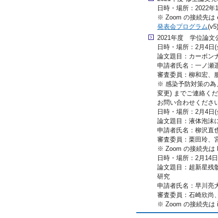
日時・場所：2022年1月
※ Zoom の接続先は ezo
発表会プログラム
(v5
2021年度 学位論文
日時・場所：2月4日(金
論文題目：カーボン
申請者氏名：一ノ瀬
審査委員：柳和宏、
※ 感染予防対策の為、会場
変更) までご連絡ください。
お問い合わせくださ
日時・場所：2月4日(金)
論文題目：液体泡沫
申請者氏名：柳沢直
審査委員：栗田玲、
※ Zoom の接続先は 
日時・場所：2月14日（
論文題目：超新星残
研究
申請者氏名：早川亮
審査委員：石崎欣尚
※ Zoom の接続先は i